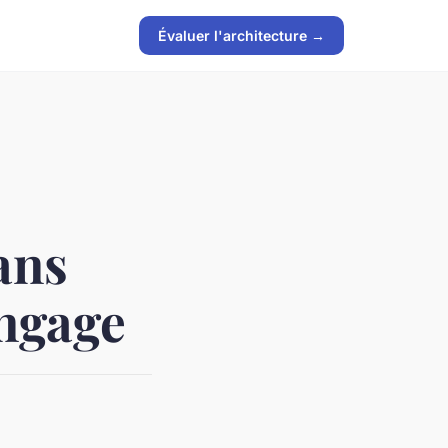
Évaluer l'architecture →
ans
angage