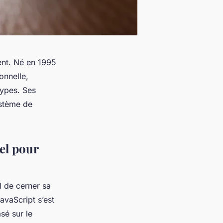
ent. Né en 1995
onnelle,
types. Ses
ystème de
el pour
l de cerner sa
vaScript s’est
sé sur le