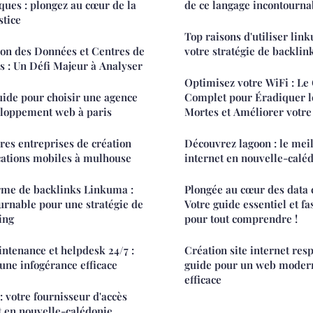
ues : plongez au cœur de la
de ce langage incontourna
stice
Top raisons d'utiliser li
ion des Données et Centres de
votre stratégie de backlin
 : Un Défi Majeur à Analyser
Optimisez votre WiFi : Le
uide pour choisir une agence
Complet pour Éradiquer l
loppement web à paris
Mortes et Améliorer votre
res entreprises de création
Découvrez lagoon : le mei
cations mobiles à mulhouse
internet en nouvelle-calé
rme de backlinks Linkuma :
Plongée au cœur des data c
urnable pour une stratégie de
Votre guide essentiel et fa
ing
pour tout comprendre !
ntenance et helpdesk 24/7 :
Création site internet resp
'une infogérance efficace
guide pour un web moder
efficace
: votre fournisseur d'accès
t en nouvelle-calédonie