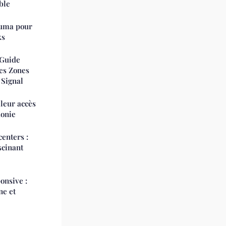
ble
nkuma pour
ks
 Guide
es Zones
 Signal
lleur accès
donie
enters :
scinant
onsive :
ne et