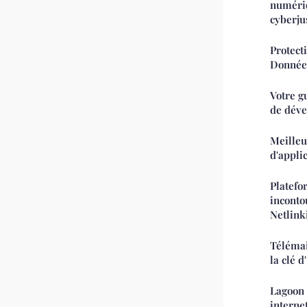
numériq
cyberju
Protect
Données
Votre g
de déve
Meilleu
d'appli
Platefo
inconto
Netlink
Télémai
la clé d
Lagoon 
interne