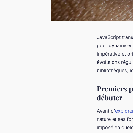
JavaScript tran
pour dynamiser 
impérative et o
évolutions régul
bibliothèques, 
Premiers p
débuter
Avant d'
explorer
nature et ses f
imposé en quelq