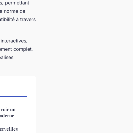
s, permettant
 sa norme de
bilité à travers
nteractives,
ement complet.
alises
evoir un
moderne
erveilles