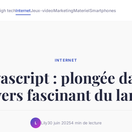
igh tech
Internet
Jeux-video
Marketing
Materiel
Smartphones
INTERNET
vascript : plongée d
vers fascinant du l
Lily
30 juin 2025
4 min de lecture
L