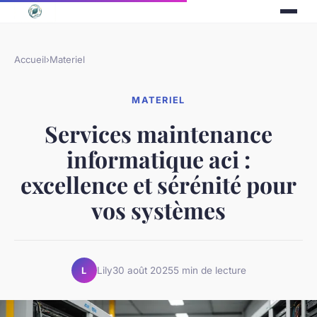
Accueil
›
Materiel
MATERIEL
Services maintenance
informatique aci :
excellence et sérénité pour
vos systèmes
Lily
30 août 2025
5 min de lecture
L